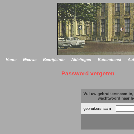
Home
Nieuws
Bedrijfsinfo
Afdelingen
Buitendienst
Aut
Password vergeten
Vul uw gebruikersnaam in,
wachtwoord naar he
gebruikersnaam